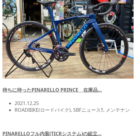
待ちに待ったPINARELLO PRINCE 在庫品…
2021.12.25
ROADBIKE(ロードバイク)
,
SBFニュース!!
,
メンテナン
ス/オーバーホール関連
,
北浦和店NEWS!!
,
店頭在庫
,
自
転車イベント/サイクリング
PINARELLOフル内装(TICRシステム)の組立…