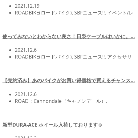
2021.12.19
ROADBIKE(ロードバイク)
,
SBFニュース!!
,
イベント/レ
ース/試乗会
,
サイクリング
,
北浦和店NEWS!!
,
自転車イ
ベント/サイクリング
使ってみないとわからない良さ！日泉ケーブルはいかに。…
2021.12.6
ROADBIKE(ロードバイク)
,
SBFニュース!!
,
アクセサリ
ー/アイテム
,
イベント/レース/試乗会
,
サイクリング
,
メンテナンス/オーバーホール関連
,
北浦和店NEWS!!
,
店頭在庫
,
自転車イベント/サイクリング
,
自転車カスタ
【売約済み】あのバイクがお買い得価格で買えるチャンス…
ム/チューンナップ
2021.12.6
ROAD：Cannondale（キャノンデール）
,
ROADBIKE(ロードバイク)
,
SBFニュース!!
,
アクセサリ
ー/アイテム
,
イベント/レース/試乗会
,
サイクリング
,
メンテナンス/オーバーホール関連
,
北浦和店NEWS!!
,
新型DURA-ACE ホイール入荷しております☺
店頭在庫
,
自転車イベント/サイクリング
,
自転車カスタ
ム/チューンナップ