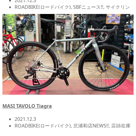
2021.12.3
ROADBIKE(ロードバイク)
,
SBFニュース!!
,
サイクリン
グ
,
メンテナンス/オーバーホール関連
,
北浦和店
NEWS!!
,
店頭在庫
,
自転車カスタム/チューンナップ
MASI TAVOLO Tiagra
2021.12.3
ROADBIKE(ロードバイク)
,
北浦和店NEWS!!
,
店頭在庫