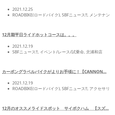
2021.12.25
ROADBIKE(ロードバイク)
,
SBFニュース!!
,
メンテナン
ス/オーバーホール関連
,
北浦和店NEWS!!
,
店頭在庫
,
自
転車イベント/サイクリング
,
自転車カスタム/チューン
ナップ
12月期平日ライドホットコースは。。。
2021.12.19
SBFニュース!!
,
イベント/レース/試乗会
,
北浦和店
NEWS!!
,
自転車イベント/サイクリング
カーボングラベルバイクがよりお手頃に！【CANNON…
2021.12.19
ROADBIKE(ロードバイク)
,
SBFニュース!!
,
アクセサリ
ー/アイテム
,
メンテナンス/オーバーホール関連
,
北浦
和店NEWS!!
,
店頭在庫
,
自転車イベント/サイクリング
,
自転車カスタム/チューンナップ
12月のオススメライドスポット サイボクハム 【スズ…