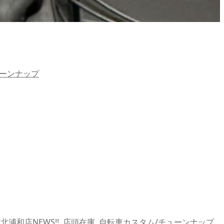
ューンナップ
,
北浦和店NEWS!!
,
店頭在庫
,
自転車カスタム/チューンナップ