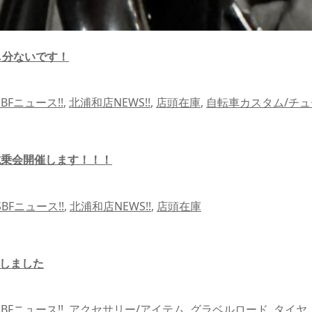
し分ないです！
SBFニュース!!
,
北浦和店NEWS!!
,
店頭在庫
,
自転車カスタム/チ
O試乗会開催します！！！
SBFニュース!!
,
北浦和店NEWS!!
,
店頭在庫
充しました
SBFニュース!!
,
アクセサリー/アイテム
,
グラベルロード
,
タイヤ