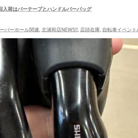
！初回入荷はバーテープとハンドルバーバッグ
オーバーホール関連
,
北浦和店NEWS!!
,
店頭在庫
,
自転車イベント