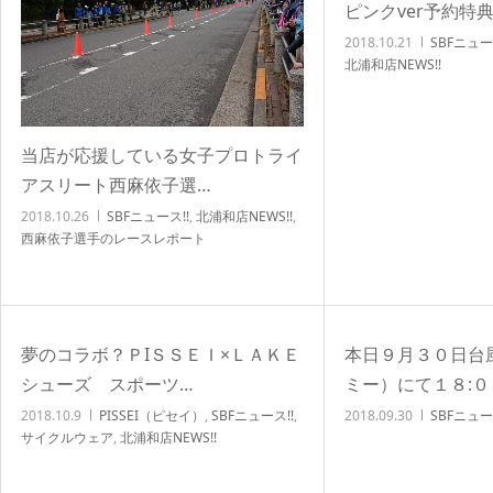
ピンクver予約特
2018.10.21
SBFニュー
北浦和店NEWS!!
当店が応援している女子プロトライ
アスリート西麻依子選…
2018.10.26
SBFニュース!!
,
北浦和店NEWS!!
,
西麻依子選手のレースレポート
夢のコラボ？ＰIＳＳＥＩ×ＬＡＫＥ
本日９月３０日台
シューズ スポーツ…
ミー）にて１８:０
2018.10.9
PISSEI（ピセイ）
,
SBFニュース!!
,
2018.09.30
SBFニュー
サイクルウェア
,
北浦和店NEWS!!