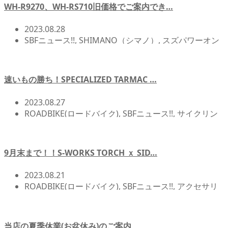
WH-R9270、WH-RS710旧価格でご案内でき…
2023.08.28
SBFニュース!!
,
SHIMANO（シマノ）
,
スズパワーオン
ライン
,
北浦和店NEWS!!
,
店頭在庫
速いもの勝ち！SPECIALIZED TARMAC …
2023.08.27
ROADBIKE(ロードバイク)
,
SBFニュース!!
,
サイクリン
グ
,
北浦和店NEWS!!
,
店頭在庫
,
自転車イベント/サイク
リング
,
自転車カスタム/チューンナップ
9月末まで！！S-WORKS TORCH ｘ SID…
2023.08.21
ROADBIKE(ロードバイク)
,
SBFニュース!!
,
アクセサリ
ー/アイテム
,
イベント/レース/試乗会
,
サイクリング
,
メンテナンス/オーバーホール関連
,
北浦和店NEWS!!
,
店頭在庫
,
自転車イベント/サイクリング
,
自転車カスタ
当店の夏季休業(お盆休み)のご案内