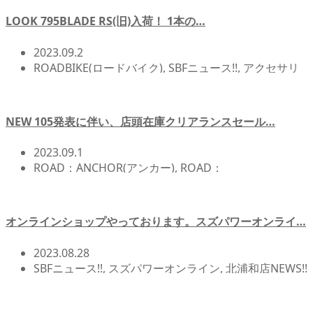
LOOK 795BLADE RS(旧)入荷！ 1本の…
2023.09.2
ROADBIKE(ロードバイク)
,
SBFニュース!!
,
アクセサリ
ー/アイテム
,
サイクリング
,
北浦和店NEWS!!
,
店頭在庫
,
自転車イベント/サイクリング
NEW 105発表に伴い、店頭在庫クリアランスセール…
2023.09.1
ROAD：ANCHOR(アンカー)
,
ROAD：
Cannondale（キャノンデール）
,
ROADBIKE(ロードバ
イク)
,
SBFニュース!!
,
北浦和店NEWS!!
,
店頭在庫
オンラインショップやっております。スズパワーオンライ…
2023.08.28
SBFニュース!!
,
スズパワーオンライン
,
北浦和店NEWS!!