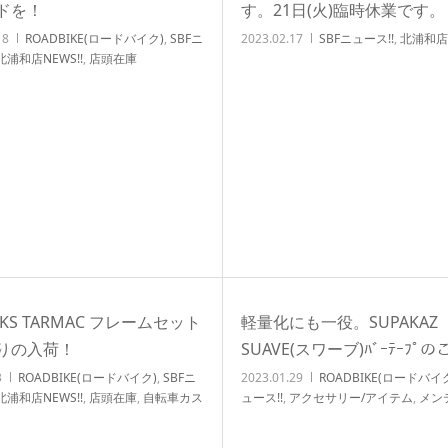
ドを！
す。21日(火)臨時休業です。
18
ROADBIKE(ロードバイク)
,
SBFニ
2023.02.17
SBFニュース!!
,
北浦和店N
北浦和店NEWS!!
,
店頭在庫
RKS TARMAC フレームセット
軽量化にも一役。SUPAKAZ
りの入荷！
SUAVE(スワーブ)ﾊﾞｰﾃｰﾌﾟ
3
ROADBIKE(ロードバイク)
,
SBFニ
2023.01.29
ROADBIKE(ロードバイ
北浦和店NEWS!!
,
店頭在庫
,
自転車カス
ュース!!
,
アクセサリー/アイテム
,
メン
ューンナップ
オーバーホール関連
,
北浦和店NEWS!!
庫
,
自転車イベント/サイクリング
,
自