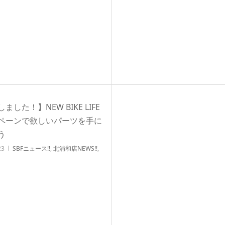
ム/チューンナップ
ました！】NEW BIKE LIFE
ペーンで欲しいパーツを手に
う
23
SBFニュース!!
,
北浦和店NEWS!!
,