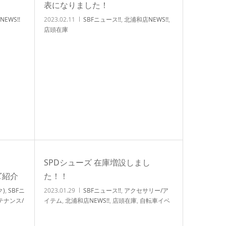
表になりました！
EWS!!
2023.02.11
SBFニュース!!
,
北浦和店NEWS!!
,
店頭在庫
SPDシューズ 在庫増設しまし
のご紹介
た！！
ク)
,
SBFニ
2023.01.29
SBFニュース!!
,
アクセサリー/ア
テナンス/
イテム
,
北浦和店NEWS!!
,
店頭在庫
,
自転車イベ
,
店頭在
ント/サイクリング
,
自転車カスタム/チューンナ
転車カスタ
ップ