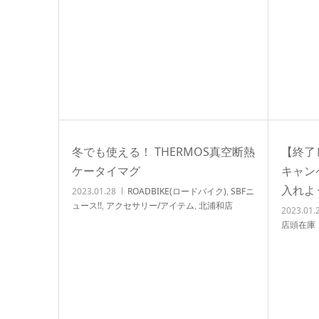
冬でも使える！ THERMOS真空断熱
【終了し
ケータイマグ
キャン
入れよ
2023.01.28
ROADBIKE(ロードバイク)
,
SBFニ
ュース!!
,
アクセサリー/アイテム
,
北浦和店
2023.01.
NEWS!!
,
店頭在庫
,
自転車イベント/サイクリン
店頭在庫
グ
,
自転車カスタム/チューンナップ