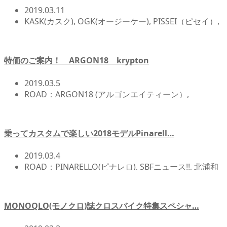
2019.03.11
KASK(カスク)
,
OGK(オージーケー)
,
PISSEI（ピセイ）
,
SBFニュース!!
,
SIDI（シディ）
,
SPECIALIZED（スペシ
ャライズド）
,
SPECIALIZED（スペシャライズド）
,
WAKO'S（ワコーズ）
,
アクセサリー/アイテム
,
イベン
特価のご案内！ ARGON18 krypton
ト/レース/試乗会
,
コンポーネント/パーツ
,
サイクルウ
ェア
,
その他メーカー
,
ヘルメット
,
北浦和店NEWS!!
,
自
2019.03.5
転車イベント/サイクリング
ROAD：ARGON18 (アルゴンエイティーン）
,
ROADBIKE(ロードバイク)
,
SBFニュース!!
,
北浦和店
NEWS!!
,
店頭在庫
,
旧モデル/モデルチェンジ特価
乗ってカスタムで楽しい2018モデルPinarell…
2019.03.4
ROAD：PINARELLO(ピナレロ)
,
SBFニュース!!
,
北浦和
店NEWS!!
,
店頭在庫
MONOQLO(モノクロ)誌クロスバイク特集スペシャ…