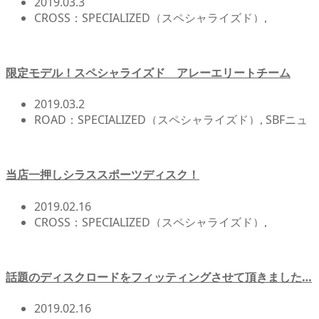
2019.03.3
CROSS：SPECIALIZED（スペシャライズド）
,
CROSSBIKE(クロスバイク)
,
MTB：SPECIALIZED(スペ
シャライズド)
,
MTB/その他バイク
,
SBFニュース!!
,
SPECIALIZED（スペシャライズド）
,
アクセサリー/ア
限定モデル！スペシャライズド アレーエリートチーム
イテム
,
北浦和店NEWS!!
2019.03.2
ROAD：SPECIALIZED（スペシャライズド）
,
SBFニュ
ース!!
,
北浦和店NEWS!!
,
店頭在庫
当店一押しシラススポーツディスク！
2019.02.16
CROSS：SPECIALIZED（スペシャライズド）
,
CROSSBIKE(クロスバイク)
,
SBFニュース!!
,
北浦和店
NEWS!!
,
店頭在庫
話題のディスクロードをフィッティングさせて頂きました…
2019.02.16