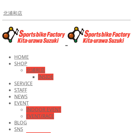
北浦和店
HOME
SHOP
北浦和店
INSIDE
SERVICE
STAFF
NEWS
EVENT
INDOOR EVENT
EVENT/RACE
BLOG
SNS