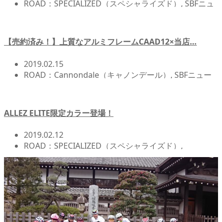
ROAD：SPECIALIZED（スペシャライズド）
,
SBFニュ
ース!!
,
ポジションセッティング/フィッティング
,
北浦
和店NEWS!!
【売約済み！】上質なアルミフレームCAAD12×当店…
2019.02.15
ROAD：Cannondale（キャノンデール）
,
SBFニュー
ス!!
,
北浦和店NEWS!!
,
自転車カスタム/チューンナップ
ALLEZ ELITE限定カラー登場！
2019.02.12
ROAD：SPECIALIZED（スペシャライズド）
,
ROADBIKE(ロードバイク)
,
SBFニュース!!
,
北浦和店
NEWS!!
,
店頭在庫