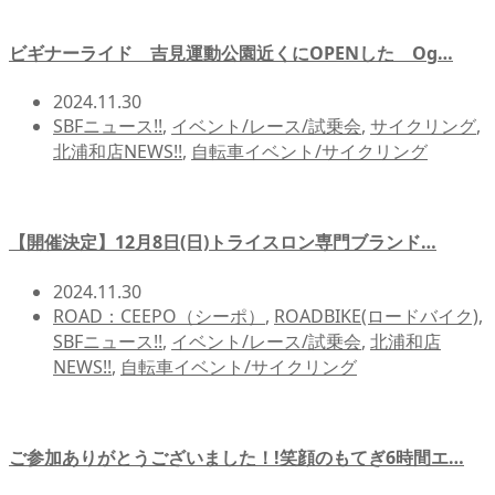
ビギナーライド 吉見運動公園近くにOPENした Og…
2024.11.30
SBFニュース!!
,
イベント/レース/試乗会
,
サイクリング
,
北浦和店NEWS!!
,
自転車イベント/サイクリング
【開催決定】12月8日(日)トライスロン専門ブランド…
2024.11.30
ROAD：CEEPO（シーポ）
,
ROADBIKE(ロードバイク)
,
SBFニュース!!
,
イベント/レース/試乗会
,
北浦和店
NEWS!!
,
自転車イベント/サイクリング
ご参加ありがとうございました！!笑顔のもてぎ6時間エ…