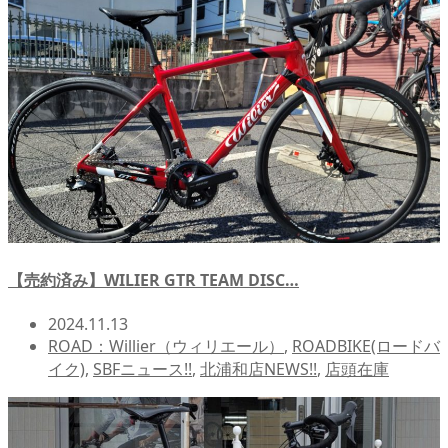
【売約済み】WILIER GTR TEAM DISC…
2024.11.13
ROAD：Willier（ウィリエール）
,
ROADBIKE(ロードバ
イク)
,
SBFニュース!!
,
北浦和店NEWS!!
,
店頭在庫