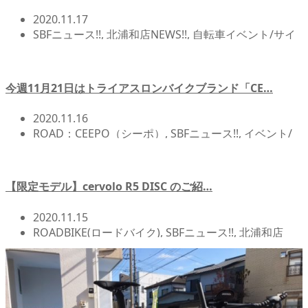
2020.11.17
SBFニュース!!
,
北浦和店NEWS!!
,
自転車イベント/サイ
クリング
,
自転車レース
,
西麻依子選手のレースレポー
ト
今週11月21日はトライアスロンバイクブランド「CE…
2020.11.16
ROAD：CEEPO（シーポ）
,
SBFニュース!!
,
イベント/
レース/試乗会
,
北浦和店NEWS!!
,
自転車イベント/サイ
クリング
,
試乗会
【限定モデル】cervolo R5 DISC のご紹…
2020.11.15
ROADBIKE(ロードバイク)
,
SBFニュース!!
,
北浦和店
NEWS!!