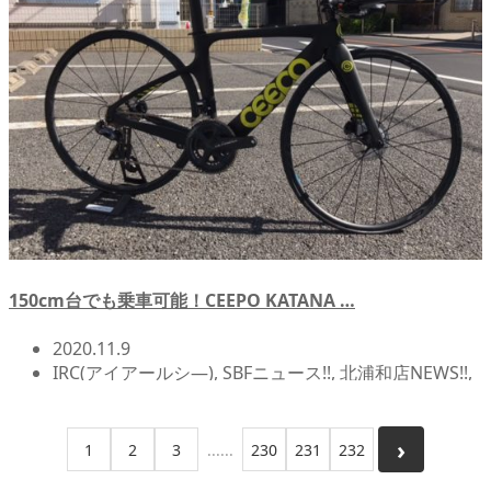
150cm台でも乗車可能！CEEPO KATANA …
2020.11.9
IRC(アイアールシ―)
,
SBFニュース!!
,
北浦和店NEWS!!
,
店頭在庫
1
2
3
230
231
232