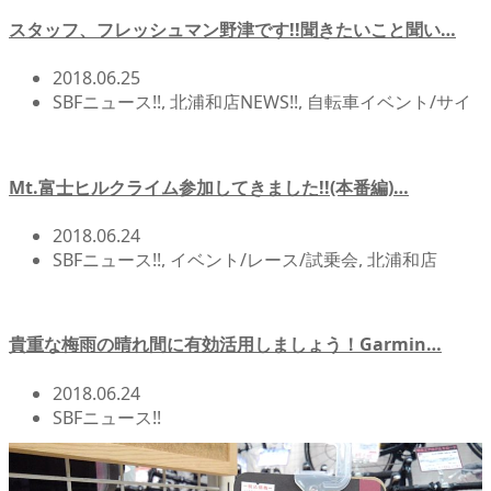
スタッフ、フレッシュマン野津です!!聞きたいこと聞い…
2018.06.25
SBFニュース!!
,
北浦和店NEWS!!
,
自転車イベント/サイ
クリング
Mt.富士ヒルクライム参加してきました!!(本番編)…
2018.06.24
SBFニュース!!
,
イベント/レース/試乗会
,
北浦和店
NEWS!!
,
自転車イベント/サイクリング
貴重な梅雨の晴れ間に有効活用しましょう！Garmin…
2018.06.24
SBFニュース!!