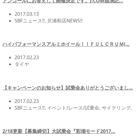
アンコールにお答えして開催決定です。J:COM競演記…
2017.03.13
SBFニュース!!
,
北浦和店NEWS!!
ハイパフォーマンスアルミホイール！！ＦＵＬＣＲＵＭ(…
2017.02.23
タイヤ
【キャンペーンのお知らせ】試乗会ありがとうございまし…
2017.02.23
SBFニュース!!
,
イベント/レース/試乗会
,
サイクリング
,
北浦和店NEWS!!
,
自転車イベント/サイクリング
2/18更新【募集締切】大試乗会『彩湖モード2017…