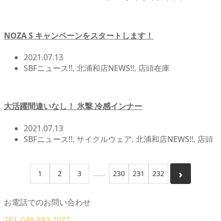
ROADBIKE(ロードバイク)
,
SBFニュース!!
,
メンテナン
ス/オーバーホール関連
,
北浦和店NEWS!!
,
店頭在庫
,
自
転車イベント/サイクリング
,
自転車カスタム/チューン
NOZA S キャンペーンをスタートします！
ナップ
2021.07.13
SBFニュース!!
,
北浦和店NEWS!!
,
店頭在庫
大活躍間違いなし！ 氷撃 冷感インナー
2021.07.13
SBFニュース!!
,
サイクルウェア
,
北浦和店NEWS!!
,
店頭
在庫
1
2
3
230
231
232
お電話でのお問い合わせ
TEL.
048-883-7077