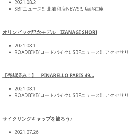
2021.08.2
SBFニュース!!
,
北浦和店NEWS!!
,
店頭在庫
オリンピック記念モデル IZANAGI SHORI
2021.08.1
ROADBIKE(ロードバイク)
,
SBFニュース!!
,
アクセサリ
ー/アイテム
,
イベント/レース/試乗会
,
メンテナンス/オ
ーバーホール関連
,
北浦和店NEWS!!
,
自転車イベント/
サイクリング
【売却済み！】 PINARELLO PARIS 49…
2021.08.1
ROADBIKE(ロードバイク)
,
SBFニュース!!
,
アクセサリ
ー/アイテム
,
北浦和店NEWS!!
,
店頭在庫
,
自転車イベン
ト/サイクリング
サイクリングキャップを被ろう♪
2021.07.26