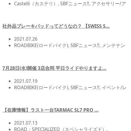
Castelli（カステリ）
,
SBFニュース!!
,
アクセサリー/ア
イテム
,
北浦和店NEWS!!
,
店頭在庫
社外品ブレーキパッドってどうなの？ 【SWISS S…
2021.07.26
ROADBIKE(ロードバイク)
,
SBFニュース!!
,
メンテナン
ス/オーバーホール関連
,
北浦和店NEWS!!
,
自転車カス
タム/チューンナップ
7月28日(水)開催 3店合同 平日ライドやりますよ…
2021.07.19
ROADBIKE(ロードバイク)
,
SBFニュース!!
,
イベント/レ
ース/試乗会
,
サイクリング
,
北浦和店NEWS!!
,
自転車イ
ベント/サイクリング
【在庫情報】ラスト一台TARMAC SL7 PRO …
2021.07.13
ROAD：SPECIALIZED（スペシャライズド）
,