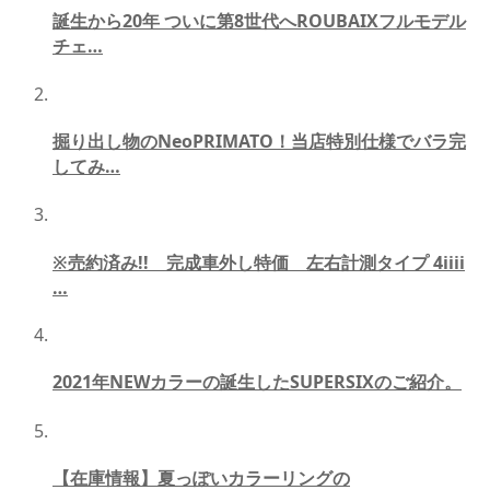
誕生から20年 ついに第8世代へROUBAIXフルモデル
チェ…
掘り出し物のNeoPRIMATO！当店特別仕様でバラ完
してみ…
※売約済み!! 完成車外し特価 左右計測タイプ 4iiii
…
2021年NEWカラーの誕生したSUPERSIXのご紹介。
【在庫情報】夏っぽいカラーリングの