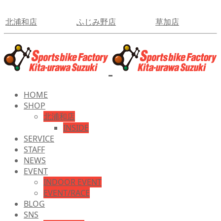
北浦和店
ふじみ野店
草加店
HOME
SHOP
北浦和店
INSIDE
SERVICE
STAFF
NEWS
EVENT
INDOOR EVENT
EVENT/RACE
BLOG
SNS