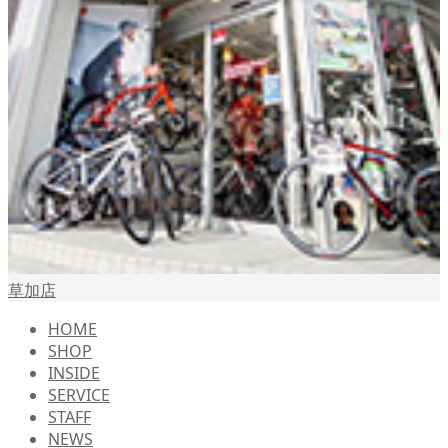
草加店
HOME
SHOP
INSIDE
SERVICE
STAFF
NEWS