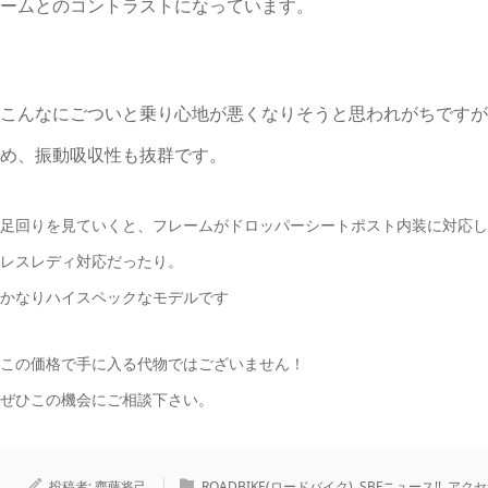
ームとのコントラストになっています。
こんなにごついと乗り心地が悪くなりそうと思われがちですが
め、振動吸収性も抜群です。
足回りを見ていくと、フレームがドロッパーシートポスト内装に対応してい
レスレディ対応だったり。
かなりハイスペックなモデルです
この価格で手に入る代物ではございません！
ぜひこの機会にご相談下さい。
投稿者:
齊藤将己
ROADBIKE(ロードバイク)
,
SBFニュース!!
,
アクセ