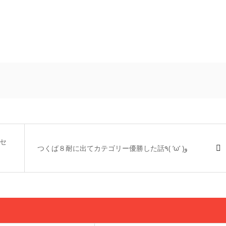
セ
つくば８耐に出てカテゴリー優勝した話٩( ‘ω’ )و