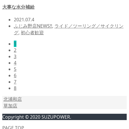
大事な水分補給
2021.07.4
ふじみ野店NEWS!!
,
ライド／ツーリング／サイクリン
グ
,
初心者歓迎
1
2
3
4
5
6
7
8
北浦和店
草加店
Copyright © 2020 SUZUPOWER.
PAGE TOP