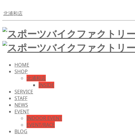
北浦和店
HOME
SHOP
北浦和店
INSIDE
SERVICE
STAFF
NEWS
EVENT
INDOOR EVENT
EVENT/RACE
BLOG