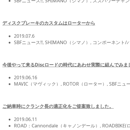
SBFニュース!!
,
SHIMANO（シマノ）
,
スズパワーチャン
ディスクブレーキのカスタムはローターから
2019.07.6
SBFニュース!!
,
SHIMANO（シマノ）
,
コンポーネント/
品 ロードバイク クロスバイク
今後やって来るDiscロードの時代にあわせ実際に組んでみま
2019.06.16
MAVIC（マヴィック）
,
ROTOR（ローター）
,
SBFニュー
ご納車時にクランク長の適正化をご提案致しました。
2019.06.11
ROAD：Cannondale（キャノンデール）
,
ROADBIKE