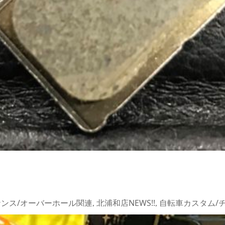
ンス/オーバーホール関連
,
北浦和店NEWS!!
,
自転車カスタム/