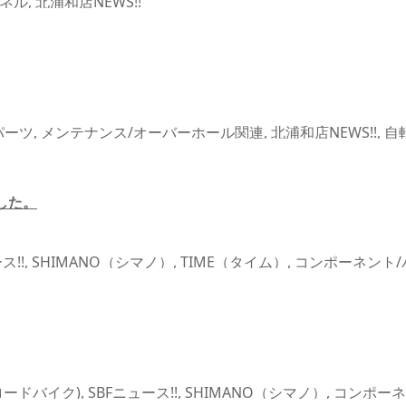
ネル
,
北浦和店NEWS!!
パーツ
,
メンテナンス/オーバーホール関連
,
北浦和店NEWS!!
,
自
した。
ス!!
,
SHIMANO（シマノ）
,
TIME（タイム）
,
コンポーネント/
(ロードバイク)
,
SBFニュース!!
,
SHIMANO（シマノ）
,
コンポーネ