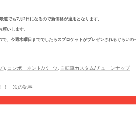
荷は最速でも7月2日になるので新価格が適用となります。
お願いします。
ので、今週木曜日まででしたらスプロケットがプレゼンされるぐらいのイ
ノ)
,
コンポーネント/パーツ
,
自転車カスタム/チューンナップ
！！」
次の記事