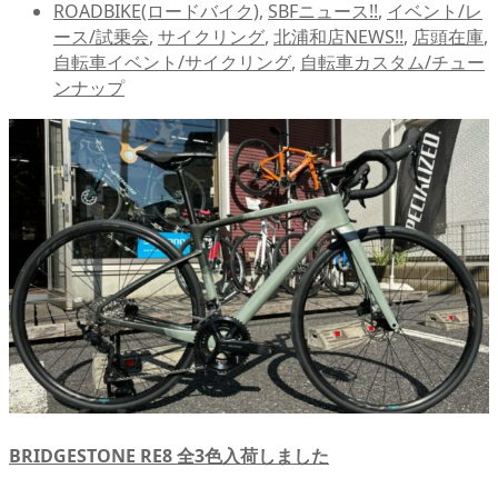
ROADBIKE(ロードバイク)
,
SBFニュース!!
,
イベント/レ
ース/試乗会
,
サイクリング
,
北浦和店NEWS!!
,
店頭在庫
,
自転車イベント/サイクリング
,
自転車カスタム/チュー
ンナップ
BRIDGESTONE RE8 全3色入荷しました