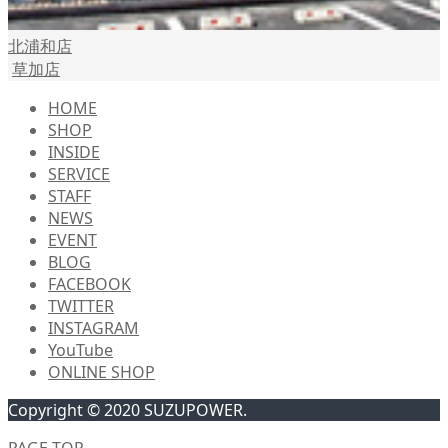
北浦和店
草加店
HOME
SHOP
INSIDE
SERVICE
STAFF
NEWS
EVENT
BLOG
FACEBOOK
TWITTER
INSTAGRAM
YouTube
ONLINE SHOP
Copyright © 2020 SUZUPOWER.
PAGE TOP