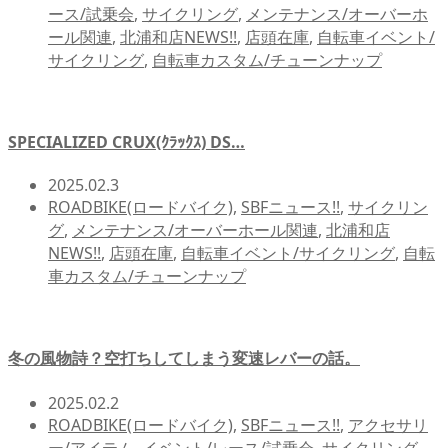
ース/試乗会
,
サイクリング
,
メンテナンス/オーバーホ
ール関連
,
北浦和店NEWS!!
,
店頭在庫
,
自転車イベント/
サイクリング
,
自転車カスタム/チューンナップ
SPECIALIZED CRUX(ｸﾗｯｸｽ) DS…
2025.02.3
ROADBIKE(ロードバイク)
,
SBFニュース!!
,
サイクリン
グ
,
メンテナンス/オーバーホール関連
,
北浦和店
NEWS!!
,
店頭在庫
,
自転車イベント/サイクリング
,
自転
車カスタム/チューンナップ
冬の風物詩？空打ちしてしまう変速レバーの話。
2025.02.2
ROADBIKE(ロードバイク)
,
SBFニュース!!
,
アクセサリ
ー/アイテム
,
イベント/レース/試乗会
,
サイクリング
,