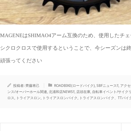
MAGENEはSHIMAO4アーム互換のため、使用したチェー
シクロクロスで使用するということで、今シーズンは終盤
頑張ってください
投稿者:
齊藤将己
ROADBIKE(ロードバイク)
,
SBFニュース!!
,
アクセ
ンス/オーバーホール関連
,
北浦和店NEWS!!
,
店頭在庫
,
自転車イベント/サイク
ロス
,
トライアスロン
,
トライアスロンバイク
,
トライアスロンバイク、TTバイ