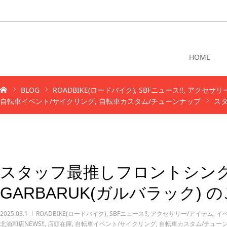
HOME
BLOG
ROADBIKE(ロードバイク)
SBFニュース!!
アクセサリ
自転車イベント/サイクリング
自転車カスタム/チューンナップ
ス
スタッフ最推しフロントシン
GARBARUK(ガルバラック) 
2025.03.1
ROADBIKE(ロードバイク)
,
SBFニュース!!
,
アクセサリー/アイテム
,
イ
北浦和店NEWS!!
,
店頭在庫
,
自転車イベント/サイクリング
,
自転車カスタム/チュー