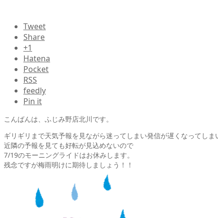
Tweet
Share
+1
Hatena
Pocket
RSS
feedly
Pin it
こんばんは、ふじみ野店北川です。
ギリギリまで天気予報を見ながら迷ってしまい発信が遅くなってしま
近隣の予報を見ても好転が見込めないので
7/19のモーニングライドはお休みします。
残念ですが梅雨明けに期待しましょう！！