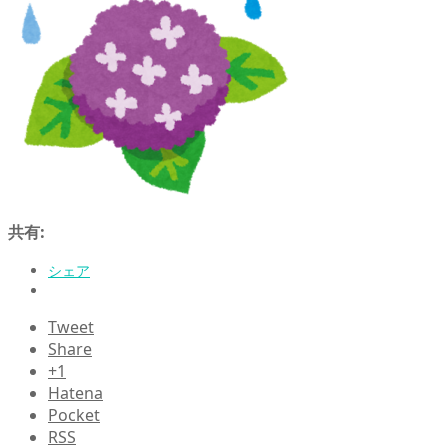
共有:
シェア
Tweet
Share
+1
Hatena
Pocket
RSS