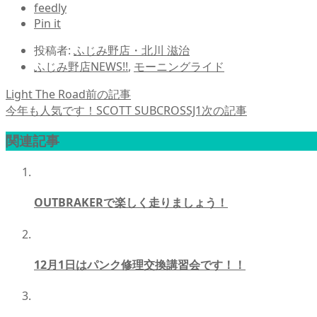
feedly
Pin it
投稿者:
ふじみ野店・北川 滋治
ふじみ野店NEWS!!
,
モーニングライド
Light The Road
前の記事
今年も人気です！SCOTT SUBCROSSJ1
次の記事
関連記事
OUTBRAKERで楽しく走りましょう！
12月1日はパンク修理交換講習会です！！