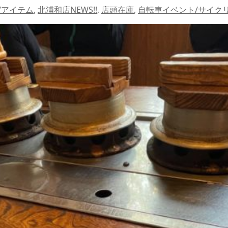
/アイテム
,
北浦和店NEWS!!
,
店頭在庫
,
自転車イベント/サイク