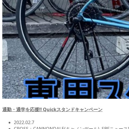
通勤・通学を応援‼ Quickスタンドキャンペーン
2022.02.7
CROSS：CANNONDALE(キャノンデール)
,
SBFニュース!