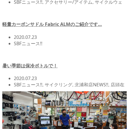
SBFニュース!!
,
アクセサリー/アイテム
,
サイクルウェ
ア
,
北浦和店NEWS!!
,
店頭在庫
軽量カーボンサドル Fabric ALMのご紹介です…
2020.07.23
SBFニュース!!
暑い季節は保冷ボトルで！
2020.07.23
SBFニュース!!
,
サイクリング
,
北浦和店NEWS!!
,
店頭在
庫
,
自転車イベント/サイクリング