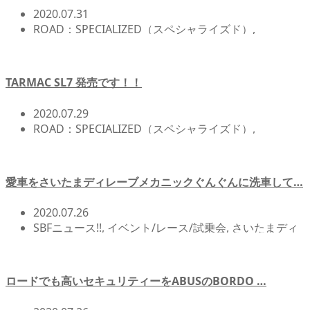
2020.07.31
ROAD：SPECIALIZED（スペシャライズド）
,
ROADBIKE(ロードバイク)
,
SBFニュース!!
TARMAC SL7 発売です！！
2020.07.29
ROAD：SPECIALIZED（スペシャライズド）
,
ROADBIKE(ロードバイク)
,
SBFニュース!!
愛車をさいたまディレーブメカニックぐんぐんに洗車して…
2020.07.26
SBFニュース!!
,
イベント/レース/試乗会
,
さいたまディ
レーブ
,
スズパワーチャンネル
,
メンテナンス/オーバー
ホール関連
,
北浦和店NEWS!!
,
自転車イベント/サイク
リング
,
自転車カスタム/チューンナップ
,
自転車講習会
ロードでも高いセキュリティーをABUSのBORDO …