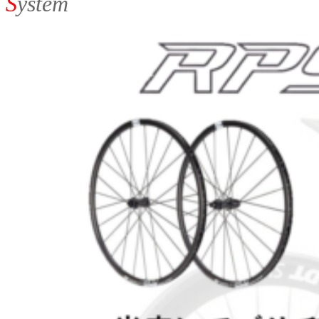
S
ystem