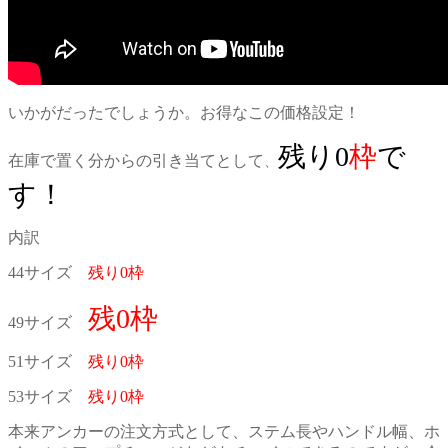
いかがだったでしょうか。お得なこの価格設定！
残り0
枠
で
在庫で置く分からの引き当てとして
、
す！
内訳
44サイズ
残り0
枠
残0
枠
49サイズ
51サイズ
残り0枠
53サイズ
残り0
枠
本来アンカーの注文方式として、ステム長やハンドル幅、ホ