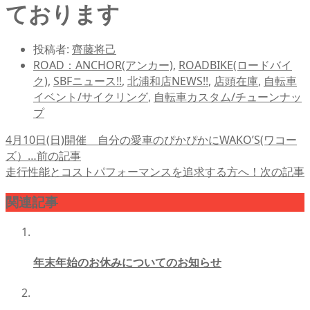
ております
投稿者:
齊藤将己
ROAD：ANCHOR(アンカー)
,
ROADBIKE(ロードバイ
ク)
,
SBFニュース!!
,
北浦和店NEWS!!
,
店頭在庫
,
自転車
イベント/サイクリング
,
自転車カスタム/チューンナッ
プ
4月10日(日)開催 自分の愛車のぴかぴかにWAKO’S(ワコー
ズ）…
前の記事
走行性能とコストパフォーマンスを追求する方へ！
次の記事
関連記事
年末年始のお休みについてのお知らせ