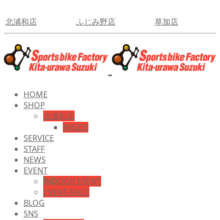
北浦和店
ふじみ野店
草加店
HOME
SHOP
北浦和店
INSIDE
SERVICE
STAFF
NEWS
EVENT
INDOOR EVENT
EVENT/RACE
BLOG
SNS