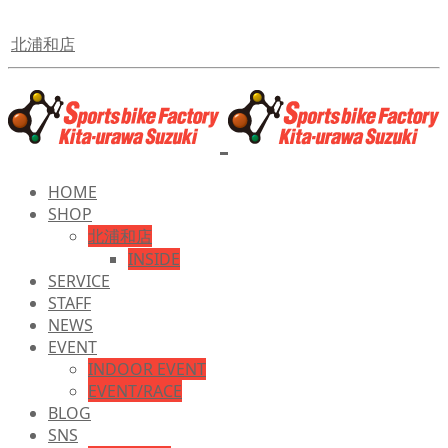
北浦和店
HOME
SHOP
北浦和店
INSIDE
SERVICE
STAFF
NEWS
EVENT
INDOOR EVENT
EVENT/RACE
BLOG
SNS