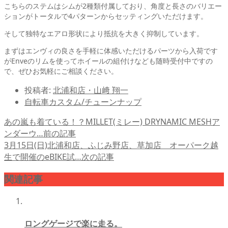
こちらのステムはシムが2種類付属しており、角度と長さのバリエー
ションがトータルで4パターンからセッティングいただけます。
そして独特なエアロ形状により抵抗を大きく抑制しています。
まずはエンヴィの良さを手軽に体感いただけるパーツから入荷です
がEnveのリムを使ってホイールの組付けなども随時受付中ですの
で、ぜひお気軽にご相談ください。
投稿者:
北浦和店・山﨑 翔一
自転車カスタム/チューンナップ
あの嵐も着ている！？MILLET(ミレー) DRYNAMIC MESHア
ンダーウ…
前の記事
3月15日(日)北浦和店、ふじみ野店、草加店 オーパーク越
生で開催のeBIKE試…
次の記事
関連記事
ロングゲージで楽に走る。