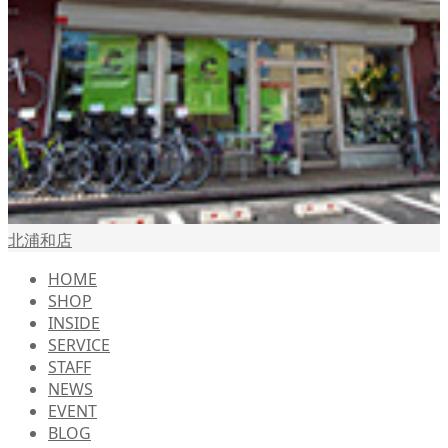
北浦和店
HOME
SHOP
INSIDE
SERVICE
STAFF
NEWS
EVENT
BLOG