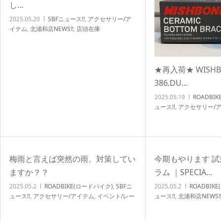
し…
2025.05.20
SBFニュース!!
,
アクセサリー/ア
イテム
,
北浦和店NEWS!!
,
店頭在庫
★再入荷★ WISHBO
386.DU…
2025.05.19
ROADBI
ュース!!
,
アクセサリー/
ス/試乗会
,
サイクリング
ーホール関連
,
北浦和店NE
車イベント/サイクリン
ーンナップ
梅雨と言えば突然の雨。対策してい
今期もやります 
ますか？？
ラム ｜SPECIA…
2025.05.2
ROADBIKE(ロードバイク)
,
SBFニ
2025.05.2
ROADBIK
ュース!!
,
アクセサリー/アイテム
,
イベント/レー
ュース!!
,
北浦和店NEWS!
ス/試乗会
,
サイクリング
,
メンテナンス/オーバ
ント/サイクリング
ーホール関連
,
北浦和店NEWS!!
,
店頭在庫
,
自転