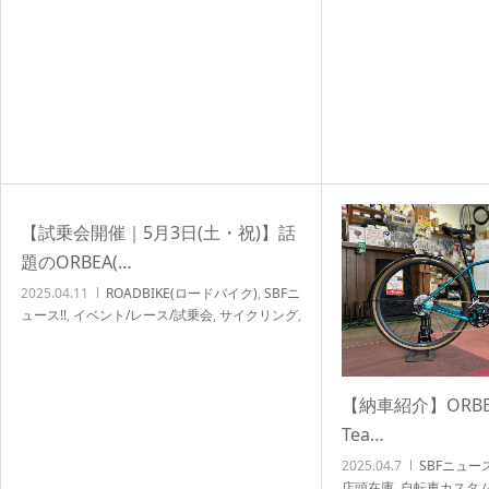
車イベント/サイクリング
,
自転車カスタム/チュ
ーンナップ
【試乗会開催｜5月3日(土・祝)】話
題のORBEA(…
2025.04.11
ROADBIKE(ロードバイク)
,
SBFニ
ュース!!
,
イベント/レース/試乗会
,
サイクリング
,
北浦和店NEWS!!
,
店頭在庫
【納車紹介】ORBEA 
Tea…
2025.04.7
SBFニュース
店頭在庫
,
自転車カスタム