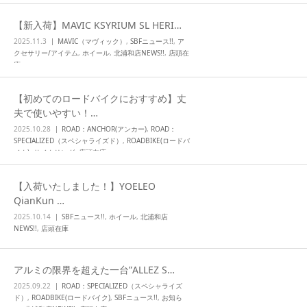
和店NEWS!!
,
店頭在庫
【新入荷】MAVIC KSYRIUM SL HERI…
2025.11.3
MAVIC（マヴィック）
,
SBFニュース!!
,
ア
クセサリー/アイテム
,
ホイール
,
北浦和店NEWS!!
,
店頭在
庫
【初めてのロードバイクにおすすめ】丈
夫で使いやすい！…
2025.10.28
ROAD：ANCHOR(アンカー)
,
ROAD：
SPECIALIZED（スペシャライズド）
,
ROADBIKE(ロードバ
イク)
,
サイクリング
,
店頭在庫
【入荷いたしました！】YOELEO
QianKun …
2025.10.14
SBFニュース!!
,
ホイール
,
北浦和店
NEWS!!
,
店頭在庫
アルミの限界を超えた一台”ALLEZ S…
2025.09.22
ROAD：SPECIALIZED（スペシャライズ
ド）
,
ROADBIKE(ロードバイク)
,
SBFニュース!!
,
お知ら