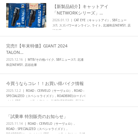
【新製品紹介】キャットアイ
SNS
「NETWORKシリーズ」…
2026.01.13
CAT EYE（キャットアイ）
,
SBFニュー
ス!!
,
スズパワーオンライン
,
ライト
,
北浦和店NEWS!!
,
店
頭在庫
完売!!【年末特価】GIANT 2024
TALON…
2025.12.16
MTB/その他バイク
,
SBFニュース!!
,
北浦
和店NEWS!!
,
店頭在庫
今買うならコレ！！お買い得バイク情報
2025.12.2
ROAD：CERVELO（サーヴェロ）
,
ROAD：
SPECIALIZED（スペシャライズド）
,
ROADBIKE(ロードバ
イク)
,
SBFニュース!!
,
お知らせ
,
北浦和店NEWS!!
,
店頭在
庫
「試乗車 特別販売のお知らせ」
2025.11.14
ROAD：CERVELO（サーヴェロ）
,
ROAD：SPECIALIZED（スペシャライズド）
,
ROADBIKE(ロードバイク)
,
SBFニュース!!
,
お知らせ
,
北浦