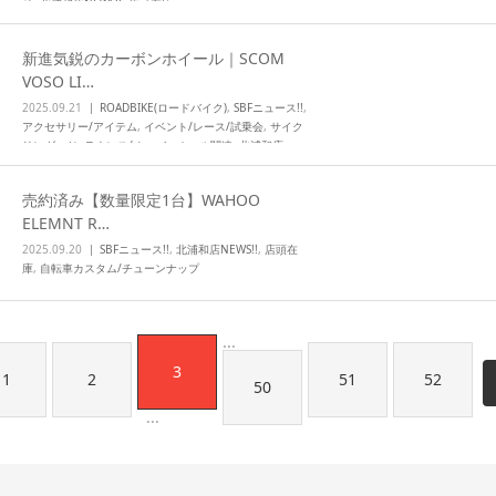
せ
,
北浦和店NEWS!!
,
店頭在庫
新進気鋭のカーボンホイール｜SCOM
VOSO LI…
2025.09.21
ROADBIKE(ロードバイク)
,
SBFニュース!!
,
アクセサリー/アイテム
,
イベント/レース/試乗会
,
サイク
リング
,
メンテナンス/オーバーホール関連
,
北浦和店
NEWS!!
,
店頭在庫
,
自転車イベント/サイクリング
,
自転車
カスタム/チューンナップ
売約済み【数量限定1台】WAHOO
ELEMNT R…
2025.09.20
SBFニュース!!
,
北浦和店NEWS!!
,
店頭在
庫
,
自転車カスタム/チューンナップ
3
1
2
51
52
50