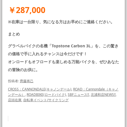
￥287,000
※在庫は一台限り、気になる方はお早めにご連絡ください。
まとめ
グラベルバイクの名機「Topstone Carbon 3L」を、この驚き
の価格で手に入れるチャンスは今だけです！
オンロードもオフロードも楽しめる万能バイクを、ぜひあなた
の冒険のお供に。
投稿者:
齊藤将己
CROSS：CANNONDALE(キャノンデール)
,
ROAD：Cannondale（キャノ
ンデール）
,
ROADBIKE(ロードバイク)
,
SBFニュース!!
,
北浦和店NEWS!!
,
店頭在庫
,
自転車イベント/サイクリング