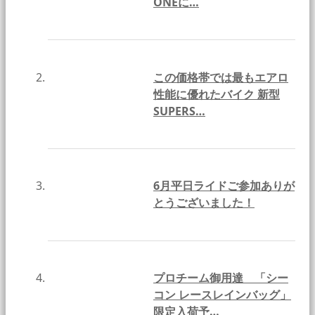
ONEに…
この価格帯では最もエアロ
性能に優れたバイク 新型
SUPERS…
6月平日ライドご参加ありが
とうございました！
プロチーム御用達 「シー
コン レースレインバッグ」
限定入荷予…