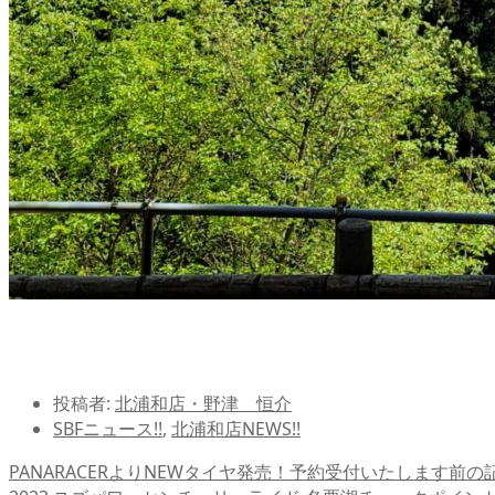
投稿者:
北浦和店・野津 恒介
SBFニュース!!
,
北浦和店NEWS!!
PANARACERよりNEWタイヤ発売！予約受付いたします
前の