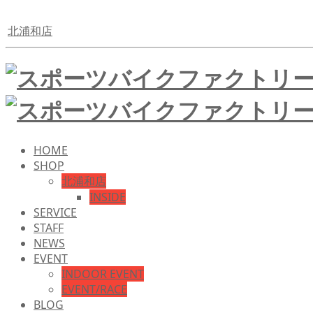
北浦和店
HOME
SHOP
北浦和店
INSIDE
SERVICE
STAFF
NEWS
EVENT
INDOOR EVENT
EVENT/RACE
BLOG