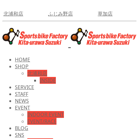
北浦和店
ふじみ野店
草加店
HOME
SHOP
北浦和店
INSIDE
SERVICE
STAFF
NEWS
EVENT
INDOOR EVENT
EVENT/RACE
BLOG
SNS