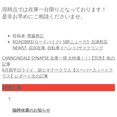
現時点では在庫一台限りとなっております！
是非お早めにご相談くださいませ。
投稿者:
齊藤将己
ROADBIKE(ロードバイク)
,
SBFニュース!!
,
北浦和店
NEWS!!
,
店頭在庫
,
自転車イベント/サイクリング
CANNONDALE SYNAPSE 在庫一掃 大特価！！!【完売】
前の
記事
8月期平日ライド 超ビギナークラス【スーパースィートク
ラス】レポート
次の記事
関連記事
臨時休業のお知らせ