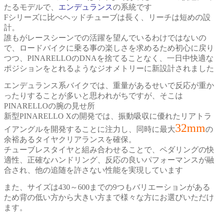
たるモデルで、
エンデュランス
の系統です
Fシリーズに比べヘッドチューブは長く、リーチは短めの設
計。
誰もがレースシーンでの活躍を望んでいるわけではないの
で、ロードバイクに乗る事の楽しさを求めるため初心に戻り
つつ、PINARELLOのDNAを捨てることなく、
一日中快適な
ポジションをとれるようなジオメトリーに新設計されました
エンデュランス系バイクでは、重量があるせいで反応が重か
ったりすることが多いと思われがちですが、そこは
PINARELLOの腕の見せ所
新型PINARELLO Xの開発では、振動吸収に優れたリアトラ
32mm
イアングルを開発することに注力し、同時に最大
の
余裕あるタイヤクリアランスを確保。
チューブレスタイヤと組み合わせることで、ペダリングの快
適性、正確なハンドリング、反応の良いパフォーマンスが融
合され、他の追随を許さない性能を実現しています
また、サイズは430～600までの9つもバリエーションがある
ため背の低い方から大きい方まで様々な方にお選びいただけ
ます。