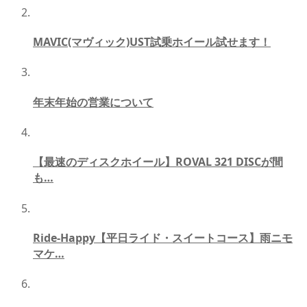
MAVIC(マヴィック)UST試乗ホイール試せます！
年末年始の営業について
【最速のディスクホイール】ROVAL 321 DISCが間
も…
Ride-Happy【平日ライド・スイートコース】雨ニモ
マケ…