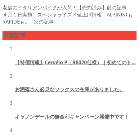
老舗のイタリアンバイクが入荷！【売約済み】
前の記事
４月１日実施 スペシャライズド値上げ情報 ALPINISTも
RAPIDEも…
次の記事
関連記事
【特価情報】Cervélo P（R8020仕様）｜初めてのト…
お洒落さん必見なソックスの在庫がありました。
キャノンデールの無金利キャンペーン開催中です！