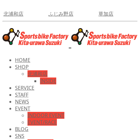
北浦和店
ふじみ野店
草加店
HOME
SHOP
北浦和店
INSIDE
SERVICE
STAFF
NEWS
EVENT
INDOOR EVENT
EVENT/RACE
BLOG
SNS