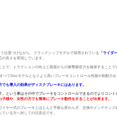
ドと言う位置づけながら、フラッグシップモデルで採用されている
「ライダ
応の良さを実現しています。
ことで、トラクションの向上と路面からの衝撃吸収力を確保することで
すべてDiscモデルとなりより高いブレーキコントロール性能や制動力
方でも導入の効果がディスクブレーキにはあります。
す。という事はその中でブレーキをコントロールできるのでよりコント
お子様や、女性の方でも簡単にブレーキ動作をすることが出来ます。
ワイヤー式のブレーキとほとんど手順も変わらず、交換やメンテナンス
っている方へ対しての注意点です。