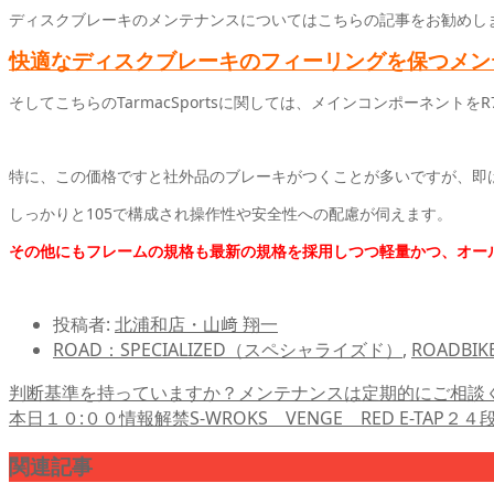
ディスクブレーキのメンテナンスについてはこちらの記事をお勧めし
快適なディスクブレーキのフィーリングを保つメン
そしてこちらのTarmacSportsに関しては、メインコンポーネントを
特に、この価格ですと社外品のブレーキがつくことが多いですが、即
しっかりと105で構成され操作性や安全性への配慮が伺えます。
その他にもフレームの規格も最新の規格を採用しつつ
軽量かつ、オー
投稿者:
北浦和店・山﨑 翔一
ROAD：SPECIALIZED（スペシャライズド）
,
ROADBI
判断基準を持っていますか？メンテナンスは定期的にご相談
本日１０:００情報解禁S-WROKS VENGE RED E-TAP２４
関連記事