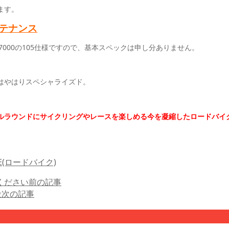
ます。
テナンス
R7000の105仕様ですので、基本スペックは申し分ありません。
はやはりスペシャライズド。
ルラウンドにサイクリングやレースを楽しめる今を凝縮したロードバイ
KE(ロードバイク)
ください
前の記事
段
次の記事