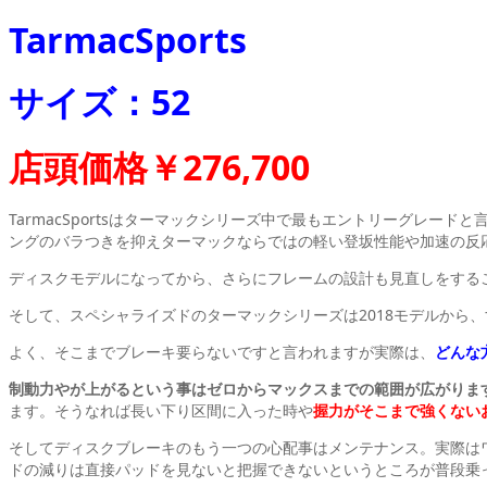
TarmacSports
サイズ：52
店頭価格￥276,700
TarmacSportsはターマックシリーズ中で最もエントリーグレー
ングのバラつきを抑えターマックならではの軽い登坂性能や加速の反
ディスクモデルになってから、さらにフレームの設計も見直しをする
そして、スペシャライズドのターマックシリーズは2018モデルから、
よく、そこまでブレーキ要らないですと言われますが実際は、
どんな
制動力やが上がるという事はゼロからマックスまでの範囲が広がりま
ます。そうなれば長い下り区間に入った時や
握力がそこまで強くない
そしてディスクブレーキのもう一つの心配事はメンテナンス。実際は
ドの減りは直接パッドを見ないと把握できないというところが普段乗