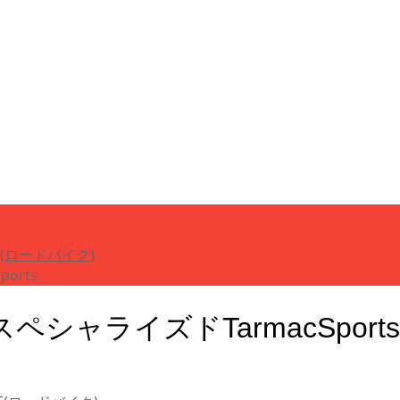
KE(ロードバイク)
orts
ャライズドTarmacSports