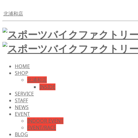
北浦和店
HOME
SHOP
北浦和店
INSIDE
SERVICE
STAFF
NEWS
EVENT
INDOOR EVENT
EVENT/RACE
BLOG