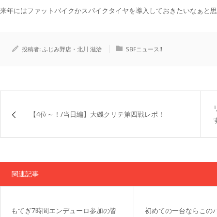
来年にはファットバイクかスパイクタイヤを導入しておきたいなぁと思
投稿者:
ふじみ野店・北川 滋治
SBFニュース!!
【4位～！/当日編】大磯クリテ第四戦レポ！
関連記事
もてぎ7時間エンデューロ参加の皆
初めての一台ならこの