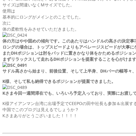
サイズは間違いなくMサイズでした。
使用は
基本的にロングがメインとのことでした。
次に
体の柔軟性をみさせていただきました。
体の方はやや固めの傾向です。このあたりはハンドルの高さの決定事
ロングの場合は、トップスピードよりもアベレージスピードが大事に
またDHポジションは肘をパッドに置きかなり体をかためるポジショ
まずリラックスして走れるDHポジションを提案することを心がけま
サドル高さから始まり、前後位置、そして上半身、DHバーの幅等々
K様、そして私も納得できるポジションが提案できました。
Kさま今回一週間滞在でも、いろいろ予定入っており、実際にお渡し
K様アイアンマン台湾に出場予定でCEEPOの田中社長も参加＆出展
中国でこのブログは見えるでしょうか？
Kさまありがとうございました！！！！