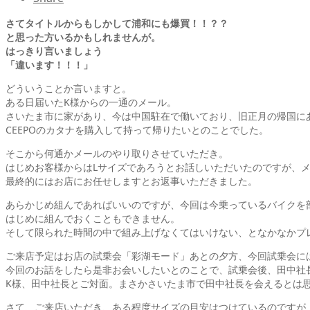
さてタイトルからもしかして浦和にも爆買！！？？
と思った方いるかもしれませんが。
はっきり言いましょう
「違います！！！」
どういうことか言いますと。
ある日届いたK様からの一通のメール。
さいたま市に家があり、今は中国駐在で働いており、旧正月の帰国に
CEEPOのカタナを購入して持って帰りたいとのことでした。
そこから何通かメールのやり取りさせていただき。
はじめお客様からはLサイズであろうとお話しいただいたのですが、
最終的にはお店にお任せしますとお返事いただきました。
あらかじめ組んであればいいのですが、今回は今乗っているバイクを
はじめに組んでおくこともできません。
そして限られた時間の中で組み上げなくてはいけない、となかなかプ
ご来店予定はお店の試乗会「彩湖モード」あとの夕方、今回試乗会には
今回のお話をしたら是非お会いしたいとのことで、試乗会後、田中社
K様、田中社長とご対面。まさかさいたま市で田中社長を会えるとは
さて、ご来店いただき、ある程度サイズの目安はつけているのですが