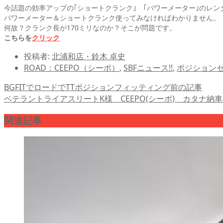
今話題の効率アップの｢ショートクランク｣ ｢パワーメーター｣のレ
パワーメーター＆ショートクランク使ってみなければわかりません。
何故？クランク長が170ミリなのか？そこが問題です。
こちらを
クリック
投稿者:
北浦和店・鈴木 卓史
ROAD：CEEPO（シーポ）
,
SBFニュース!!
,
ポジションセ
BGFITでロードでTTポジションフィッティング
前の記事
ベテラントライアスリートK様 CEEPO(シーポ) カタナ納
関連記事