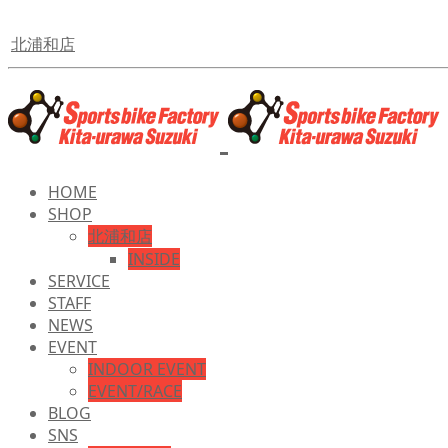
北浦和店
HOME
SHOP
北浦和店
INSIDE
SERVICE
STAFF
NEWS
EVENT
INDOOR EVENT
EVENT/RACE
BLOG
SNS