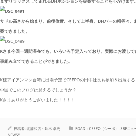
まずリラックスして走れるDHポジションを提案することを心がけます
サドル高さから始まり、前後位置、そして上半身、DHバーの幅等々、
案できました。
Kさま今回一週間滞在でも、いろいろ予定入っており、実際にお渡しで
事組み立てできることができました。
K様アイアンマン台湾に出場予定でCEEPOの田中社長も参加＆出展す
中国でこのブログは見えるでしょうか？
Kさまありがとうございました！！！！
投稿者:
北浦和店・鈴木 卓史
ROAD：CEEPO（シーポ）
,
SBFニュー
NEWS!!