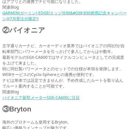
はアプリとの連携でナビ可能になりました。
関連Blog
GARMIN(ガーミン) EDGE(エッジ)530&#038;830発売記念キャンペー
ン※7月受注分限定!!
②パイオニア
文字通りカーナビ、カーオーディオ業界ではパイオニアの同社fが自
転車部門にパワーメータを引っさげて参入してからはや数年。
最新モデルのSGX-CA600ではサイクルコンピュータとしての完成度
を上げて来ました。
特に同社製パワーメータとのセットでの仕様が本領を発揮します。
WEBサービスのCyclo-Sphereとの連携が便利です。
ナビは単体では設定できませんが、予め作成したルートを取り込ん
でルート案内することが可能です。
関連Blog
パイオニア新型メーターSGX-CA600に注目
③Bryton
海外のプロチームも使用するBryton。
幅広い価格ラインナップが魅力です。