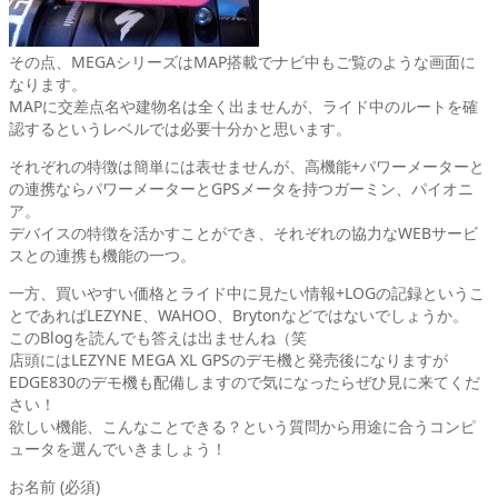
その点、MEGAシリーズはMAP搭載でナビ中もご覧のような画面に
なります。
MAPに交差点名や建物名は全く出ませんが、ライド中のルートを確
認するというレベルでは必要十分かと思います。
それぞれの特徴は簡単には表せませんが、高機能+パワーメーターと
の連携ならパワーメーターとGPSメータを持つガーミン、パイオニ
ア。
デバイスの特徴を活かすことができ、それぞれの協力なWEBサービ
スとの連携も機能の一つ。
一方、買いやすい価格とライド中に見たい情報+LOGの記録というこ
とであればLEZYNE、WAHOO、Brytonなどではないでしょうか。
このBlogを読んでも答えは出ませんね（笑
店頭にはLEZYNE MEGA XL GPSのデモ機と発売後になりますが
EDGE830のデモ機も配備しますので気になったらぜひ見に来てくだ
さい！
欲しい機能、こんなことできる？という質問から用途に合うコンピ
ュータを選んでいきましょう！
お名前 (必須)