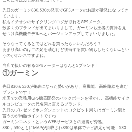
先日のガーミン830,530の発表でGPSメータのお話が活発になってき
ています。
私もイチオシのサイクリングログが取れるGPSメータ。
数多くのブランドが出てまいりまして、ガーミンも王者の貫禄を見
せつけ高機能モデルへとバージョンアップしてまいりました。
そうなってくるとではどれを買ったらいいんだろう？
あまり高いのは二の足を踏むけど後悔する買い物もしたくない…とい
うのがホンネですよね。
当店で扱いの有るGPSメーターはなんと5ブランド！
①ガーミン
先日830＆530が発表になった勢いがあり、高機能、高級路線を進む
ブランドです！
米国での業務用GPS機器開発のバックボーンを活かし、高機能サイク
ルコンピュータの代名詞と言えるブランド。
先日のプレゼンでホンダジェットのコクピット周りはガーミン製と
言うのが胸熱ポイントですね！
ガーミンコネクトというWEBサービスとの連携が秀逸。
830，530ともにMAPが搭載され830は単体でナビ設定が可能、530