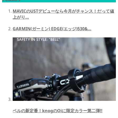
MAVICのUSTデビューなら今月がチャンス！だって値
上がり…
GARMIN(ガーミン) EDGE(エッジ)530&…
ベルの新定番！knogのOiに限定カラー第二弾!!