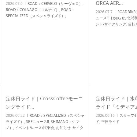
ORCA AER…
2026.07.9
ROAD：CERVELO（サーヴェロ）
,
ROAD：COLNAGO（コルナゴ）
,
ROAD：
2026.07.7
ROADBIK
SPECIALIZED（スペシャライズド）
,
ュース!!
,
お知らせ
,
北浦和
ROADBIKE(ロードバイク)
,
SBFニュース!!
,
イベ
ント/サイクリング
,
自転
ント/レース/試乗会
,
お知らせ
,
サイクリング
,
北
ップ
,
自転車パーツ/CYC
浦和店NEWS!!
,
自転車イベント/サイクリング
,
バイク クロスバイク
試乗会
定休日ライド｜CrossCoffeeモーニ
定休日ライド｜水
ングライド…
ライド「ミディア
2026.06.22
ROAD：SPECIALIZED（スペシャ
2026.06.16
スタッフ
ライズド）
,
SBFニュース!!
,
SHIMANO（シマ
ド
,
平日ライド
ノ）
,
イベント/レース/試乗会
,
お知らせ
,
サイク
リング
,
スタッフ剣持コラム
,
北浦和店NEWS!!
,