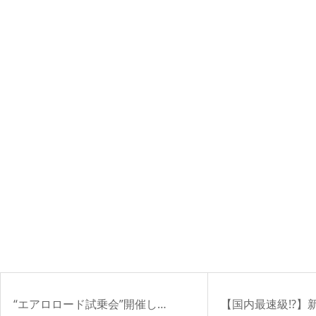
“エアロロード試乗会”開催し…
【国内最速級!?】新