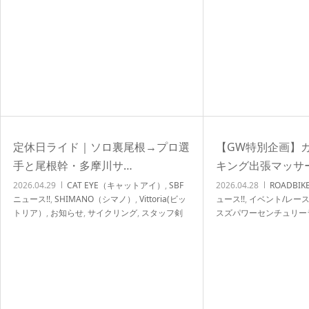
定休日ライド
,
店頭在庫
,
自転車イベント/サイク
リング
定休日ライド｜ソロ裏尾根→プロ選
【GW特別企画】
手と尾根幹・多摩川サ…
キング出張マッサ
2026.04.29
CAT EYE（キャットアイ）
,
SBF
2026.04.28
ROADBI
ニュース!!
,
SHIMANO（シマノ）
,
Vittoria(ビッ
ュース!!
,
イベント/レース
トリア）
,
お知らせ
,
サイクリング
,
スタッフ剣
スズパワーセンチュリー
持コラム
,
定休日ライド
,
自転車イベント/サイク
NEWS!!
,
店頭在庫
,
自転車
リング
,
自転車カスタム/チューンナップ
,
自転車
グ
,
自転車カスタム/チュ
パーツ/CYCLE 小物 用品 ロードバイク ク
ロスバイク