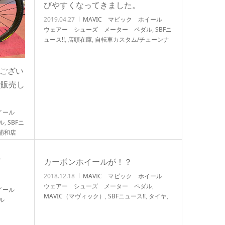
びやすくなってきました。
2019.04.27
MAVIC マビック ホイール
ウェアー シューズ メーター ペダル
,
SBFニ
ュース!!
,
店頭在庫
,
自転車カスタム/チューンナ
ップ
うござい
で販売し
ホイール
ル
,
SBFニ
浦和店
ズ
カーボンホイールが！？
2018.12.18
MAVIC マビック ホイール
ウェアー シューズ メーター ペダル
,
ホイール
MAVIC（マヴィック）
,
SBFニュース!!
,
タイヤ
,
ル
北浦和店NEWS!!
,
店頭在庫
,
旧モデル/モデルチ
ェンジ特価