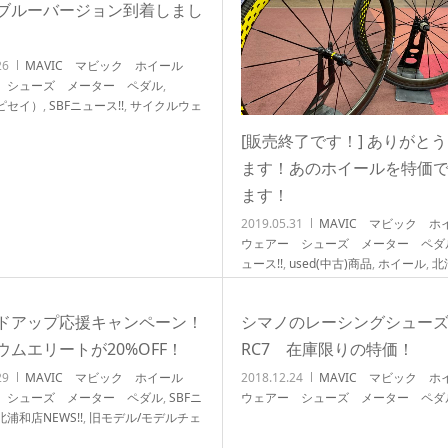
ブルーバージョン到着しまし
26
MAVIC マビック ホイール
 シューズ メーター ペダル
,
（ピセイ）
,
SBFニュース!!
,
サイクルウェ
パワーセンチュリーライド
,
北浦和店
[販売終了です！] ありがと
ます！あのホイールを特価
ます！
2019.05.31
MAVIC マビック 
ウェアー シューズ メーター ペダ
ュース!!
,
used(中古)商品
,
ホイール
,
北
NEWS!!
ドアップ応援キャンペーン！
シマノのレーシングシュー
ウムエリートが20%OFF！
RC7 在庫限りの特価！
29
MAVIC マビック ホイール
2018.12.24
MAVIC マビック 
 シューズ メーター ペダル
,
SBFニ
ウェアー シューズ メーター ペダ
北浦和店NEWS!!
,
旧モデル/モデルチェ