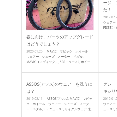
ージ 
た！
2019.07.
ウェアー
PISSEI
ア
,
スズ
春に向け、パーツのアップグレード
NEWS!!
はどうでしょう？
2020.01.20
MAVIC マビック ホイール
ウェアー シューズ メーター ペダル
,
MAVIC（マヴィック）
,
SBFニュース!!
,
ホイー
ル
,
北浦和店NEWS!!
,
店頭在庫
ASSOS(アソス)のウェアーを洗うに
グレー
は？
キシリ
2019.02.11
ASSOS(アソス)
,
MAVIC マビッ
2019.01.
ク ホイール ウェアー シューズ メータ
ウェアー
ー ペダル
,
SBFニュース!!
,
サイクルウェア
,
北
ュース!!
,
浦和店NEWS!!
ンジ特価