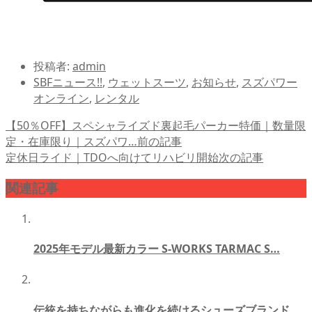
投稿者:
admin
SBFニュース!!
,
ウェットスーツ
,
お知らせ
,
スズパワー
オンライン
,
レンタル
【50％OFF】スペシャライズド裏起毛パーカー特価｜数量限
定・在庫限り｜スズパワ…
前の記事
定休日ライド｜TDOへ向けてリハビリ開始
次の記事
関連記事
2025年モデル最新カラー S-WORKS TARMAC S…
伝統を持ちながらも進化を続けるシューズブランド