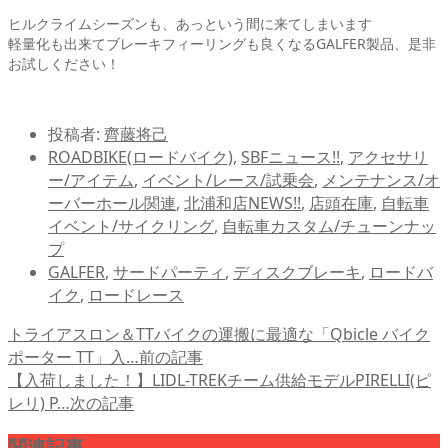
ヒルクライムシーズンも、あっという間に来てしまいます
軽量化も出来てブレーキフィーリングも良くなるGALFER製品、是非
お試しください！
投稿者:
齊藤将己
ROADBIKE(ロードバイク)
,
SBFニュース!!
,
アクセサリ
ー/アイテム
,
イベント/レース/試乗会
,
メンテナンス/オ
ーバーホール関連
,
北浦和店NEWS!!
,
店頭在庫
,
自転車
イベント/サイクリング
,
自転車カスタム/チューンナッ
プ
GALFER
,
サードパーティ
,
ディスクブレーキ
,
ロードバ
イク
,
ロードレース
トライアスロン＆TTバイクの運搬に最適な「Qbicle バイク
ポーター TT」入…
前の記事
【入荷しました！】LIDL-TREKチーム供給モデルPIRELLI(ピ
レリ) P…
次の記事
関連記事