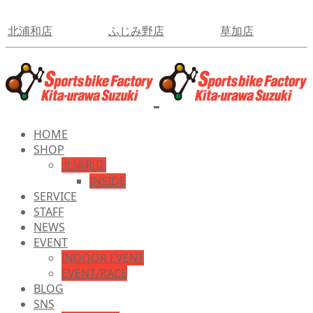
北浦和店
ふじみ野店
草加店
HOME
SHOP
北浦和店
INSIDE
SERVICE
STAFF
NEWS
EVENT
INDOOR EVENT
EVENT/RACE
BLOG
SNS