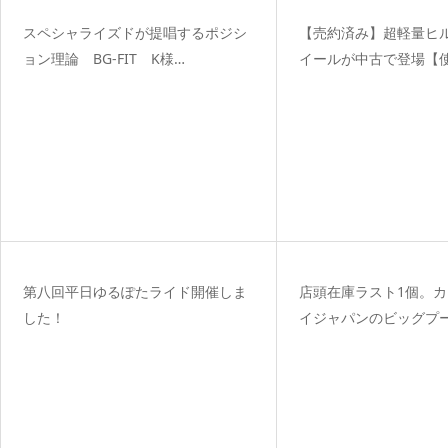
スペシャライズドが提唱するポジシ
【売約済み】超軽量ヒ
ョン理論 BG-FIT K様…
イールが中古で登場【
第八回平日ゆるぽたライド開催しま
店頭在庫ラスト1個。
した！
イジャパンのビッグプ