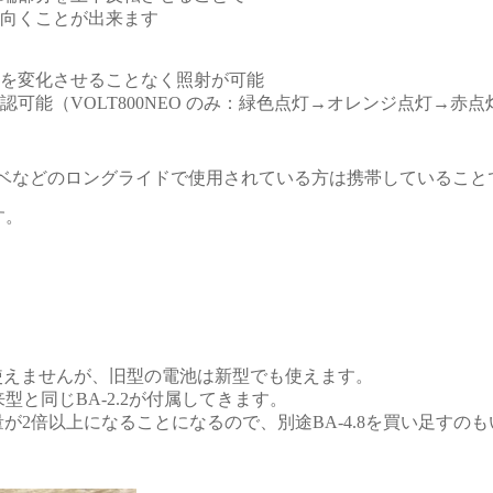
向くことが出来ます
を変化させることなく照射が可能
能（VOLT800NEO のみ：緑色点灯→オレンジ点灯→赤点灯
ルベなどのロングライドで使用されている方は携帯していること
す。
旧型には使えませんが、旧型の電池は新型でも使えます。
従来型と同じBA-2.2が付属してきます。
の容量が2倍以上になることになるので、別途BA-4.8を買い足すの