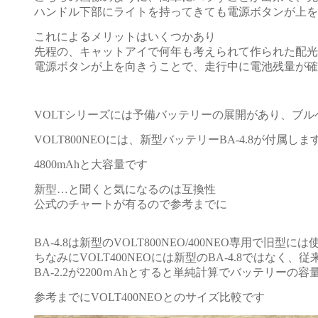
ハンドル下部にライトを持ってきても電源ボタンが上を
これによるメリットはいくつかあり
先程の、キャットアイで何年も考えられて作られた配光
電源ボタンが上を向きうことで、走行中に電池残量が確認可
VOLTシリーズには予備バッテリーの展開があり、ブ
VOLT800NEOには、新型バッテリーBA-4.8が付属しま
4800mAhと大容量です
新型…と聞くと気になるのは互換性
公式のチャートが有るので参考までに
BA-4.8は新型のVOLT800NEO/400NEO専用で
ちなみにVOLT400NEOには新型のBA-4.8ではなく、
BA-2.2が2200ｍAhとすると単純計算でバッテリー
参考までにVOLT400NEOとのサイズ比較です