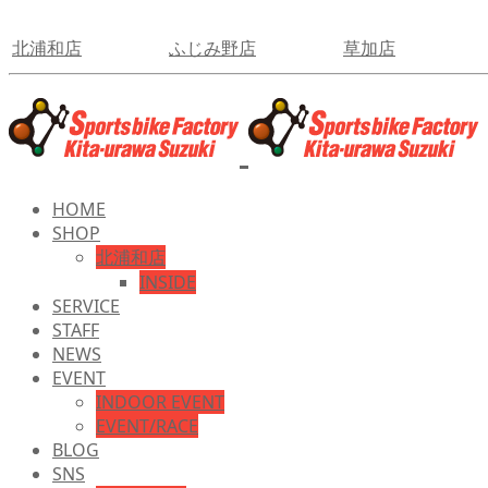
北浦和店
ふじみ野店
草加店
HOME
SHOP
北浦和店
INSIDE
SERVICE
STAFF
NEWS
EVENT
INDOOR EVENT
EVENT/RACE
BLOG
SNS