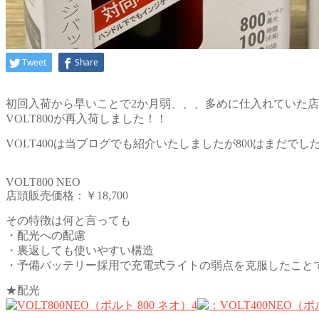
Tweet
Share
初回入荷から早いことで2か月弱、、、多めに仕入れていた
VOLT800が再入荷しました！！
VOLT400は当ブログでも紹介いたしましたが800はまだでし
VOLT800 NEO
店頭販売価格：￥18,700
その特徴は何と言っても
・配光への配慮
・裏返しても使いやすい構造
・予備バッテリー採用で充電式ライトの弱点を克服したこと
★配光