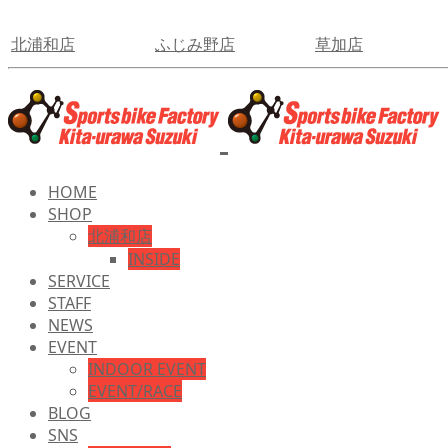
北浦和店
ふじみ野店
草加店
HOME
SHOP
北浦和店
INSIDE
SERVICE
STAFF
NEWS
EVENT
INDOOR EVENT
EVENT/RACE
BLOG
SNS