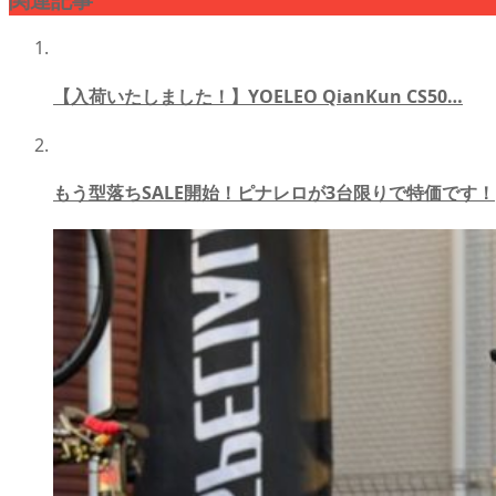
【入荷いたしました！】YOELEO QianKun CS50…
もう型落ちSALE開始！ピナレロが3台限りで特価です！