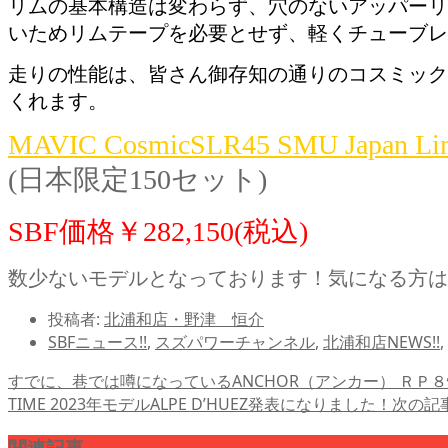
リムの基本構造は変わらず、穴のないアッパーリ
いためリムテープを必要とせず、軽くチューブレ
走りの性能は、皆さん御存知の通りのコスミック
くれます。
MAVIC CosmicSLR45 SMU Japan Limi
(日本限定150セット)
SBF価格￥282,150
(税込)
数少ないモデルとなっております！気になる方は
投稿者:
北浦和店・野津 恒介
SBFニュース!!
,
スズパワーチャンネル
,
北浦和店NEWS!!
,
すでに、巷では噂になっているANCHOR（アンカー） ＲＰ
TIME 2023年モデルALPE D’HUEZ発表になりました！
次の記
関連記事