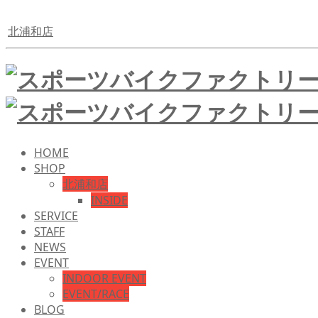
北浦和店
HOME
SHOP
北浦和店
INSIDE
SERVICE
STAFF
NEWS
EVENT
INDOOR EVENT
EVENT/RACE
BLOG