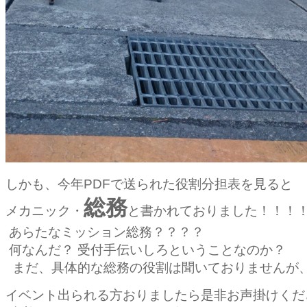
しかも、今年PDFで送られた役割分担表を見ると
総務
メカニック・
と書かれておりました！！！
あらたなミッション総務？？？？
何なんだ？ 受付手伝いしろということなのか？
まだ、具体的な総務の役割は聞いておりませんが
イベント出られる方おりましたら是非お声掛けくだ