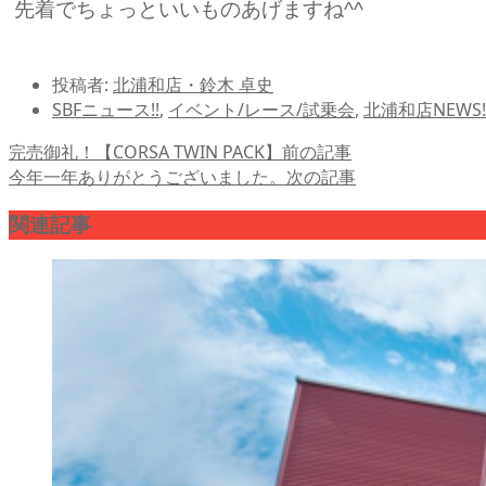
先着でちょっといいものあげますね^^
投稿者:
北浦和店・鈴木 卓史
SBFニュース!!
,
イベント/レース/試乗会
,
北浦和店NEWS!
完売御礼！【CORSA TWIN PACK】
前の記事
今年一年ありがとうございました。
次の記事
関連記事