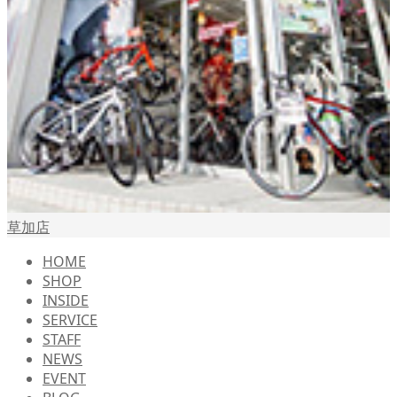
草加店
HOME
SHOP
INSIDE
SERVICE
STAFF
NEWS
EVENT