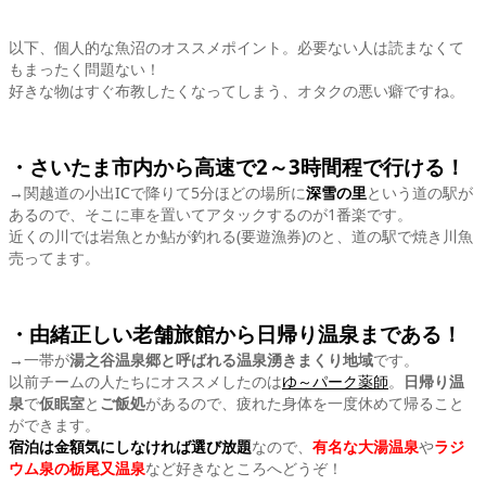
以下、個人的な魚沼のオススメポイント。必要ない人は読まなくて
もまったく問題ない！
好きな物はすぐ布教したくなってしまう、オタクの悪い癖ですね。
・さいたま市内から高速で2～3時間程で行ける！
→関越道の小出ICで降りて5分ほどの場所に
深雪の里
という道の駅が
あるので、そこに車を置いてアタックするのが1番楽です。
近くの川では岩魚とか鮎が釣れる(要遊漁券)のと、道の駅で焼き川魚
売ってます。
・由緒正しい老舗旅館から日帰り温泉まである！
→一帯が
湯之谷温泉郷と呼ばれる温泉湧きまくり地域
です。
以前チームの人たちにオススメしたのは
ゆ～パーク薬師
。
日帰り温
泉
で
仮眠室
と
ご飯処
があるので、疲れた身体を一度休めて帰ること
ができます。
宿泊は金額気にしなければ選び放題
なので、
有名な大湯温泉
や
ラ
ジ
ウム泉の栃尾又温泉
など好きなところへどうぞ！