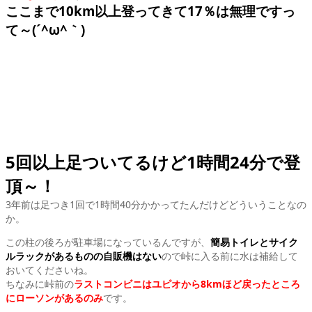
ここまで10km以上登ってきて17％は無理ですっ
て～(´^ω^｀)
5回以上足ついてるけど1時間24分で登
頂～！
3年前は足つき1回で1時間40分かかってたんだけどどういうことなの
か。
この柱の後ろが駐車場になっているんですが、
簡易トイレとサイク
ルラックがあるものの自販機はない
ので峠に入る前に水は補給して
おいてくださいね。
ちなみに峠前の
ラストコンビニはユピオから8kmほど戻ったところ
にローソンがあるのみ
です。