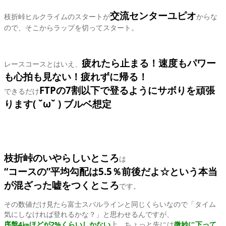
交流センターユピオ
枝折峠ヒルクライムのスタートが
からな
ので、そこからラップを切ってスタート。
疲れたら止まる！速度もパワー
レースコースとはいえ、
も心拍も見ない！疲れずに帰る！
FTPの7割以下で登るようにサボりを頑張
できるだけ
ります( ˘ω˘ ) ブルベ想定
枝折峠のいやらしいところ
は
“コースの”平均勾配は5.5％前後だよ☆という本当
が混ざった嘘
をつくところ
です。
その数値だけ見たら富士スバルラインと同じくらいなので「タイム
気にしなければ登れるかな？」と思わせるんですが、
序盤4㎞ほどが2%くらいしかない
上、ちょっと先には
微妙に下って