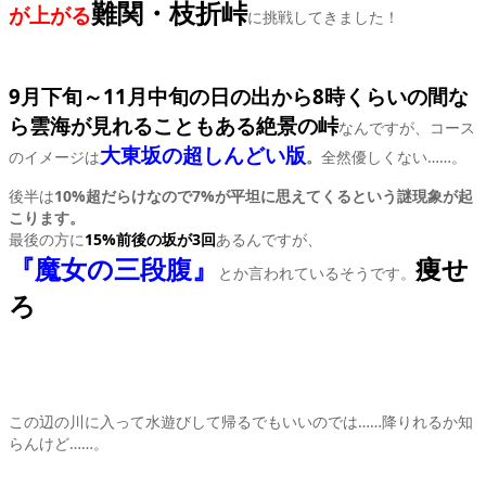
難関・枝折峠
が上がる
に挑戦してきました！
9月下旬～11月中旬の日の出から8時くらいの間な
ら雲海が見れることもある絶景の峠
なんですが、コース
大東坂の超しんどい版
のイメージは
。
全然優しくない……。
後半は
10%超だらけなので7%が平坦に思えてくるという謎現象が起
こります。
最後の方に
15%前後の坂が3回
あるんですが、
『魔女の三段腹』
痩せ
とか言われているそうです。
ろ
この辺の川に入って水遊びして帰るでもいいのでは……降りれるか知
らんけど……。