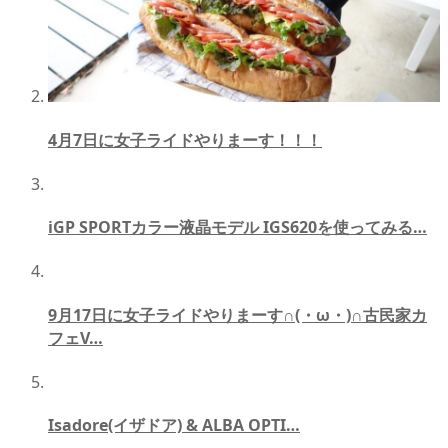
4月7日に女子ライドやりまーす！！！
iGP SPORTカラー液晶モデル IGS620を使ってみる…
9月17日に女子ライドやりまーす∩(・ω・)∩古民家カ
フェV…
Isadore(イザドア) & ALBA OPTI…