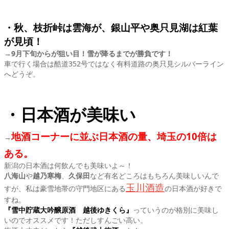
・秋、枝折峠は雲海が、銀山平や奥只見湖は紅葉
が見頃！
→
9月下旬からが狙い目！雪が降るまでが勝負です！
車で行く場合は酷道352号ではなく有料道路の奥只見シルバーライン
へどうぞ。
・日本酒が美味い
地酒コーナーに並ぶ日本酒の量、埼玉の10倍は
→
ある。
新潟の日本酒は何飲んでも美味いよ～！
八海山
や
越乃寒梅
、
久保田
など有名どころはもちろん美味しいんで
玉川酒造
すが、私は豪雪地帯の守門地区にある
の日本酒が好きで
すね。
『雪中貯蔵大吟醸原酒 越後ゆきくら』
っていうのが格別に美味し
いのでオススメです！ただしすんごい高い。