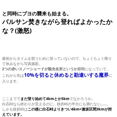
と同時にブヨの襲来も始まる。
バルサン焚きながら登ればよかったか
な？(激怒)
最初からタイムを競うために登っていないので、ちょくちょく降り
て休みながら写真撮影。
2つの赤いスノーシェードが観光名所というか目印
になっていて、
10%を切ると休めると勘違いする魔界
これから先は
に
入ります。
ここまでで
まだ登り始めて4kmとか5km
でなかろうか。
白石峠なら終わりが見えるのに、枝折峠の半分にも満たない……。
しかも枝折峠は
この後に白石峠よりきつい6km+激坂区間3kmが控
えています。