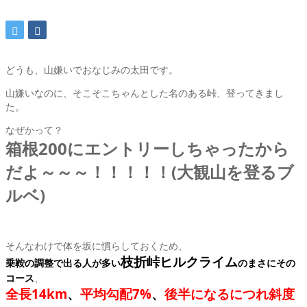
どうも、山嫌いでおなじみの太田です。
山嫌いなのに、そこそこちゃんとした名のある峠、登ってきまし
た。
なぜかって？
箱根200にエントリーしちゃったから
だよ～～～！！！！！(大観山を登るブ
ルベ)
そんなわけで体を坂に慣らしておくため、
枝折峠ヒルクライム
乗鞍の調整で出る人が多い
のまさにその
コース
、
全長14km
、
平均勾配7%
、
後半になるにつれ斜度