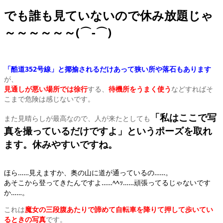
でも誰も見ていないので休み放題じゃ
～～～～～～(⌒-⌒)
「酷道352号線」と揶揄されるだけあって狭い所や落石もあります
が、
見通しが悪い場所では徐行
する、
待機所をうまく使う
などすればそ
こまで危険は感じないです。
「私はここで写
また見晴らしが最高なので、人が来たとしても
真を撮っているだけですよ」
というポーズを取れ
ます。休みやすいですね。
ほら……見えますか、奥の山に道が通っているの……。
あそこから登ってきたんですよ……ﾍﾍｯ……頑張ってるじゃないです
か……。
これは
魔女の三段腹あたりで諦めて自転車を降りて押して歩いてい
るときの写真
です。