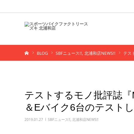
ホーム
BLOG
SBFニュース!!
北浦和店NEWS!!
テス
テストするモノ批評誌『M
＆Eバイク6台のテスト
2019.01.27
SBFニュース!!
,
北浦和店NEWS!!