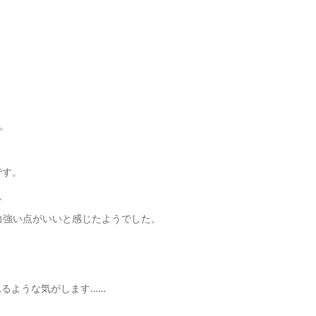
。
です。
、
の力強い点がいいと感じたようでした。
るような気がします……