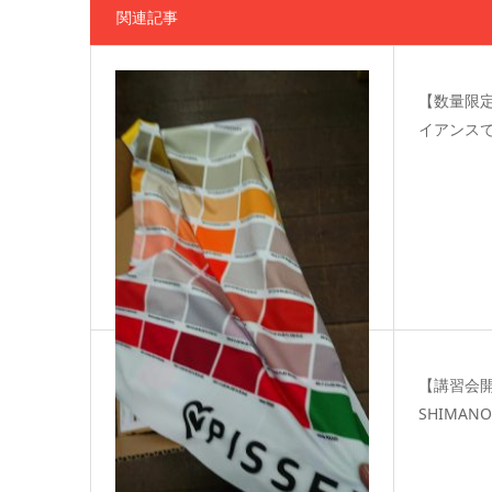
関連記事
【数量限定
イアンス
【完売です！】限定モデルまだあり
【講習会開
ます！ Cervelo R5…
SHIMANO