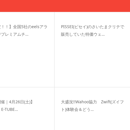
！！】全国5社のeelsアラ
PISSEI(ピセイ)のさいたまクリテで
でプレミアムチ…
販売していた特価ウェ…
催｜4月26日(土)】
大盛況!!Wahoo協力 Zwift(ズイフ
 E-TUBE…
ト)体験会＆どう…