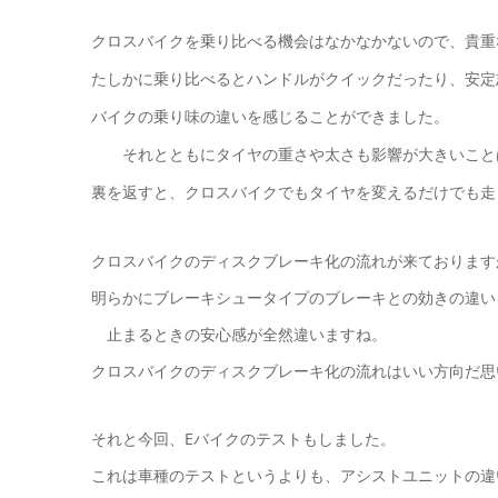
クロスバイクを乗り比べる機会はなかなかないので、貴重
たしかに乗り比べると
ハンドルがクイックだったり、安定
バイクの乗り味の違いを感じることができました。
それとともに
タイヤ
の重さや太さも影響が大きいこと
裏を返すと、クロスバイクでもタイヤを変えるだけでも走
クロスバイクのディスクブレーキ化の流れが来ております
明らかにブレーキシュータイプのブレーキとの効きの違い
止まるときの安心感が全然違いますね。
クロスバイクのディスクブレーキ化の流れはいい方向だ思
それと今回、Eバイクのテストもしました。
これは車種のテストというよりも、アシストユニットの違