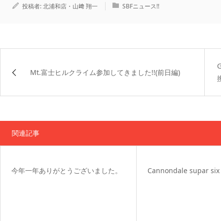
投稿者:
北浦和店・山﨑 翔一
SBFニュース!!
Mt.富士ヒルクライム参加してきました!!(前日編)
関連記事
今年一年ありがとうございました。
Cannondale supar six