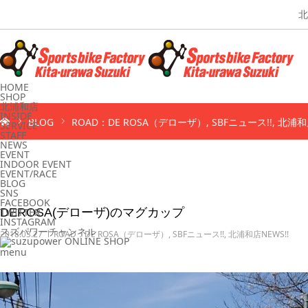
北
HOME
SHOP
北浦和店
INSIDE
BLOG
ROAD：DE ROSA（デローザ）
SBFニュース!!
北浦和店
SERVICE
STAFF
NEWS
EVENT
INDOOR EVENT
EVENT/RACE
BLOG
SNS
FACEBOOK
TWITTER
DEROSA(デローザ)のマグカップ
INSTAGRAM
スズパワーチャンネル
2018.03.27
ROAD：DE ROSA（デローザ）
,
SBFニュース!!
,
北浦和店NEWS!!
menu