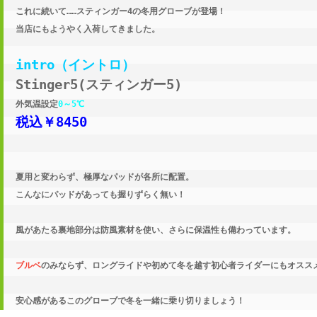
これに続いて……スティンガー4の冬用グローブが登場！
当店にもようやく入荷してきました。
intro（イントロ）
Stinger5(スティンガー5)
外気温設定
0～5℃
税込￥8450
夏用と変わらず、極厚なパッドが各所に配置。
こんなにパッドがあっても握りずらく無い！
風があたる裏地部分は防風素材を使い、さらに保温性も備わっています。
ブルベ
のみならず、ロングライドや初めて冬を越す初心者ライダーにも
オスス
安心感があるこのグローブで冬を一緒に乗り切りましょう！