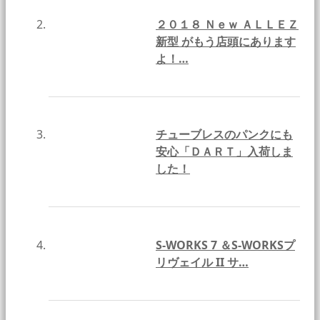
２０１８ Ｎｅｗ ＡＬＬＥＺ
新型 がもう店頭にあります
よ！…
チューブレスのパンクにも
安心「ＤＡＲＴ」入荷しま
した！
S-WORKS 7 ＆S-WORKSプ
リヴェイル II サ…